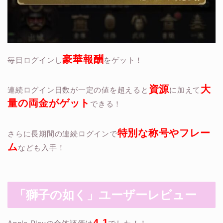
豪華報酬
毎日ログインし
をゲット！
資源
大
連続ログイン日数が一定の値を超えると
に加えて
量の両金がゲット
できる！
特別な称号やフレー
さらに長期間の連続ログインで
ム
なども入手！
「獅子の如く」ユーザーレビュー
4.1