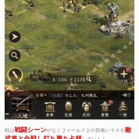
戦闘シーン
敵
戦は
がなくフィールド上の四角いマスを
武将と合戦し打ち勝ち占領
していく！