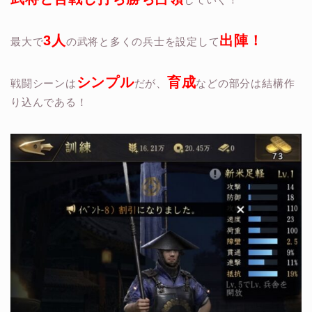
3人
出陣！
最大で
の武将と多くの兵士を設定して
シンプル
育成
戦闘シーンは
だが、
などの部分は結構作
り込んである！