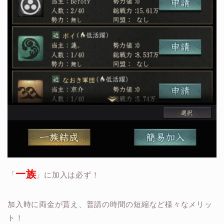
一族
「
」に加入は必ず！
加入時に両金が貰え、普請の時間の短縮など様々なメリッ
ト！