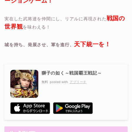
ーションゲーム！
戦国の
実在した武将達を仲間にし、
リアルに再現された
世界観
を味わえる！
天下統一を！
城を持ち、発展させ、
軍を進行、
獅子の如く～戦国覇王戦記～
無料
posted with
アプリーチ