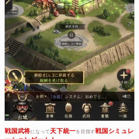
戦国武将
天下統一
戦国シミュレ
になって
を目指す