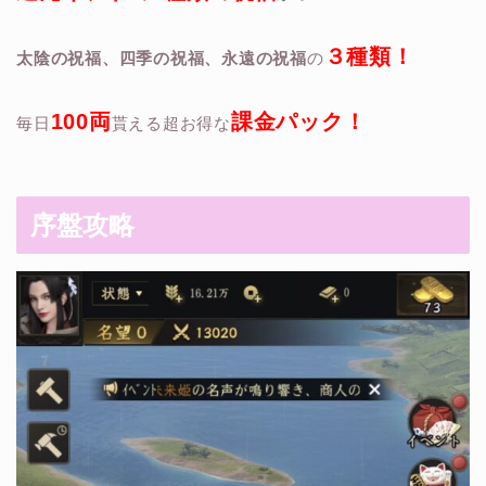
３種類！
太陰の祝福、四季の祝福、永遠の祝福
の
100両
課金パック！
毎日
貰える超お得な
序盤攻略