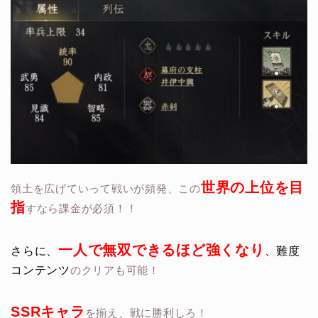
世界の上位を目
領土を広げていって戦いが頻発、この
指
すなら課金が必須！！
一人で無双できるほど強くなり
さらに、
、難度
コンテンツ
のクリアも可能！
SSRキャラ
を揃え、戦に勝利しろ！