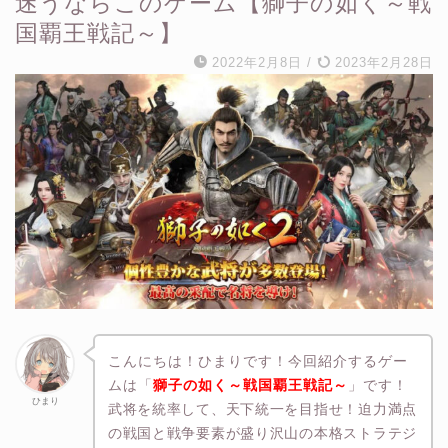
迷うならこのゲーム【獅子の如く～戦
国覇王戦記～】
2022年2月8日
/
2023年2月28日
こんにちは！ひまりです！今回紹介するゲー
ムは「
獅子の如く～戦国覇王戦記～
」です！
ひまり
武将を統率して、天下統一を目指せ！
迫力満点
の戦国と戦争要素が盛り沢山の
本格ストラテジ