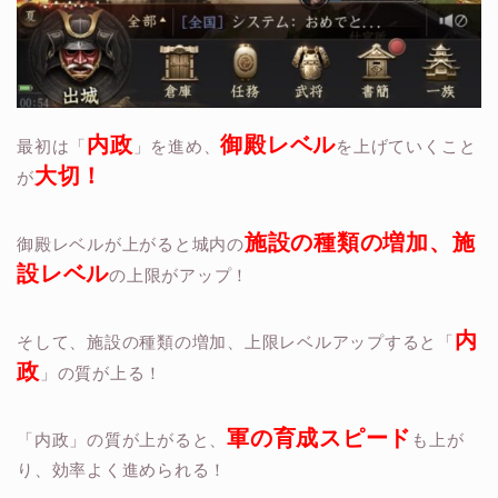
内政
御殿レベル
最初は「
」を進め、
を上げていくこと
大切！
が
施設の種類の増加、施
御殿レベルが上がると城内の
設レベル
の上限がアップ！
内
そして、施設の種類の増加、上限レベルアップすると「
政
」の質が上る！
軍の育成スピード
「内政」の質が上がると、
も上が
り、効率よく進められる！