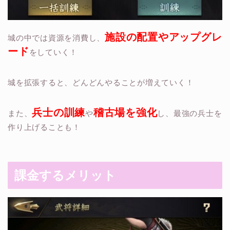
施設の配置やアップグレ
城の中では資源を消費し、
ード
をしていく！
城を拡張すると、どんどんやることが増えていく！
兵士の訓練
稽古場を強化
また、
や
し、最強の兵士を
作り上げることも！
課金するメリット