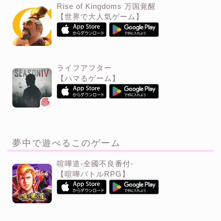
Rise of Kingdoms 万国覚醒
【世界で大人気ゲーム】
ライフアフター
【ハマるゲーム】
夢中で遊べるこのゲーム
喧嘩道-全國不良番付-
【喧嘩バトルRPG】