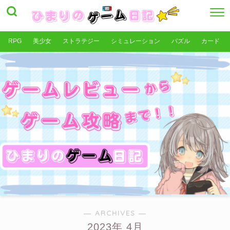
RPG
美少女
ストラテジー
シミュレーション
パズル
カード
― ARCHIVES ―
2023年 4月