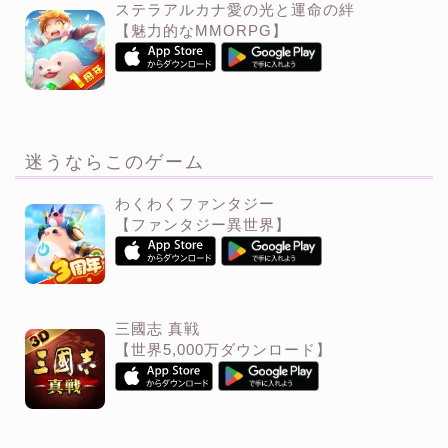
ステラアルカナ愛の光と運命の絆
【魅力的なMMORPG】
迷うならこのゲーム
わくわくファンタジー
【ファンタジー異世界】
三國志 真戦
【世界5,000万ダウンロード】