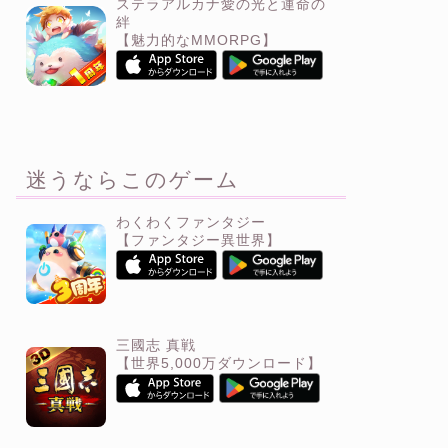
ステラアルカナ愛の光と運命の
絆
【魅力的なMMORPG】
迷うならこのゲーム
わくわくファンタジー
【ファンタジー異世界】
三國志 真戦
【世界5,000万ダウンロード】