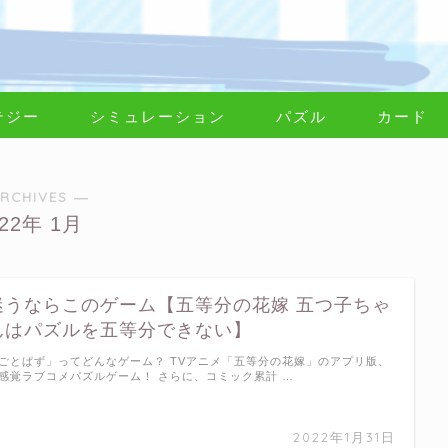
テジー
シミュレーション
パズル
カード
RCHIVES ―
022年 1月
迷うならこのゲーム【五等分の花嫁 五つ子ちゃ
んはパズルを五等分できない】
ごとぱず」ってどんなゲーム？ TVアニメ「五等分の花嫁」のアプリ版、
感覚ラブコメパズルゲーム！ さらに、コミック累計 …
2022年1月31日