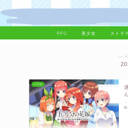
RPG
美少女
ストラ
― A
2
パズル
「
新