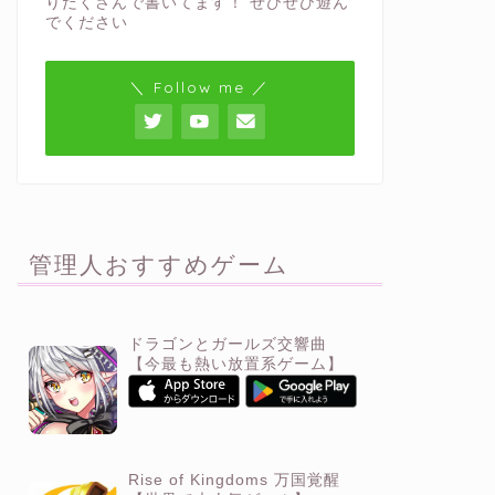
りだくさんで書いてます！ ぜひぜひ遊ん
でください
＼ Follow me ／
管理人おすすめゲーム
ドラゴンとガールズ交響曲
【今最も熱い放置系ゲーム】
Rise of Kingdoms 万国覚醒