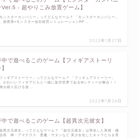
ーVer.5 - 超やりこみ放置ゲーム】
モンスターカンパニー」ってどんなゲーム？ 「モンスターカンパニー」
、放置系×モンスター会社経営シミュレーションRP …
2022年1月27日
夢中で遊べるこのゲーム【フィギアストーリ
ー】
フィギアストーリー」ってどんなゲーム？ 「フィギュアストーリー」
、かわいいフィギアたちと一緒に架空世界であるMシティーが舞台！！
険を繰り広げる放 …
2022年1月26日
夢中で遊べるこのゲーム【超異次元彼女】
超異次元彼女」ってどんなゲーム？ 『超次元彼女』は実在した英雄・織
信長 神・アマテラス 悪魔・サタンなど 美少女化したキャラたちを育