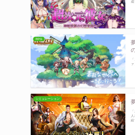
成
RPG
「
ァ
シミュレーション
「
人
経