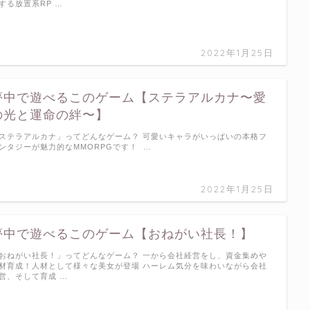
する放置系RP …
2022年1月25日
夢中で遊べるこのゲーム【ステラアルカナ〜愛
の光と運命の絆〜】
ステラアルカナ」ってどんなゲーム？ 可愛いキャラがいっぱいの本格フ
ンタジーが魅力的なMMORPGです！ …
2022年1月25日
夢中で遊べるこのゲーム【おねがい社長！】
おねがい社長！」ってどんなゲーム？ 一から会社経営をし、資金集めや
材育成！人材として様々な美女が登場 ハーレム気分を味わいながら会社
営、そして育成 …