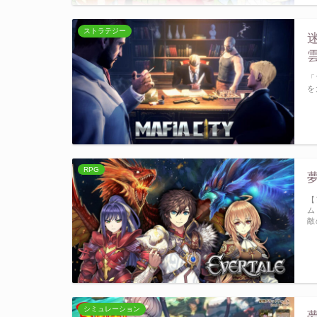
ストラテジー
「
を
RPG
【
ム
敵
シミュレーション