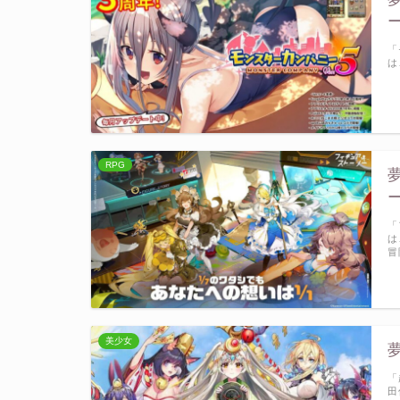
「
は
RPG
「
は
冒
美少女
「
田