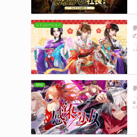
シミュレーション
「
ン
RPG
「
延
に