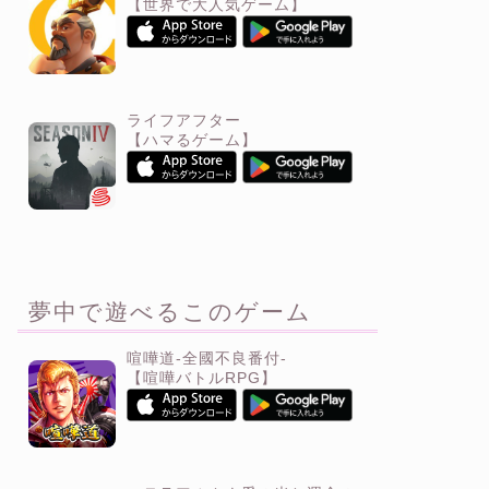
【世界で大人気ゲーム】
ライフアフター
【ハマるゲーム】
夢中で遊べるこのゲーム
喧嘩道-全國不良番付-
【喧嘩バトルRPG】