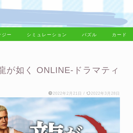
テジー
シミュレーション
パズル
カード
が如く ONLINE-ドラマティ
2022年2月21日
/
2022年3月28日