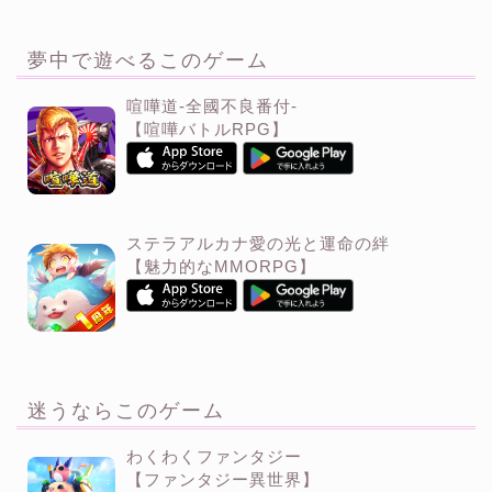
夢中で遊べるこのゲーム
喧嘩道-全國不良番付-
【喧嘩バトルRPG】
ステラアルカナ愛の光と運命の絆
【魅力的なMMORPG】
迷うならこのゲーム
わくわくファンタジー
【ファンタジー異世界】