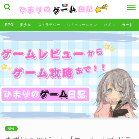
RPG
美少女
ストラテジー
シミュレーション
パズル
カード
RPG