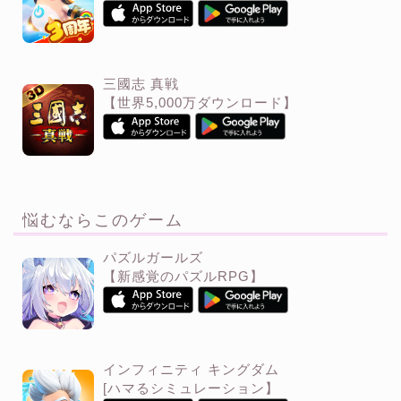
三國志 真戦
【世界5,000万ダウンロード】
悩むならこのゲーム
パズルガールズ
【新感覚のパズルRPG】
インフィニティ キングダム
[ハマるシミュレーション】