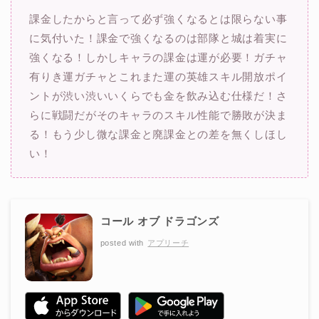
課金したからと言って必ず強くなるとは限らない事
に気付いた！課金で強くなるのは部隊と城は着実に
強くなる！しかしキャラの課金は運が必要！ガチャ
有りき運ガチャとこれまた運の英雄スキル開放ポイ
ントが渋い渋いいくらでも金を飲み込む仕様だ！さ
らに戦闘だがそのキャラのスキル性能で勝敗が決ま
る！もう少し微な課金と廃課金との差を無くしほし
い！
コール オブ ドラゴンズ
posted with
アプリーチ