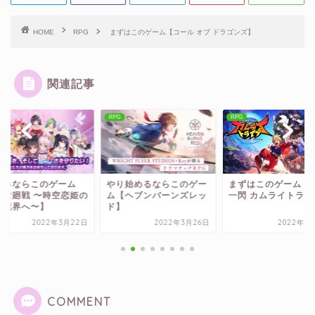
HOME
RPG
まずはこのゲーム【コール オブ ドラゴンズ】
関連記事
RPG
RPG
り始めるならこのゲー
まずはこのゲーム【神式
やり始めるならこの
【ヘブンバーンズレッ
一閃 カムライトライブ】
ム【ジオ〜魔法スク
】
ル商人〜】
2022年3月26日
2022年5月14日
2022年3月
COMMENT