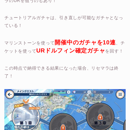
ラのURを狙うのもあり！
チュートリアルガチャは、
引き直しが可能
なガチャとなっ
ている！
開催中のガチャを10連
マリンストーンを使って
、チ
URドルフィン確定ガチャ
ケットを使って
を回す！
この時点で納得できる結果になった場合、リセマラは終
了！