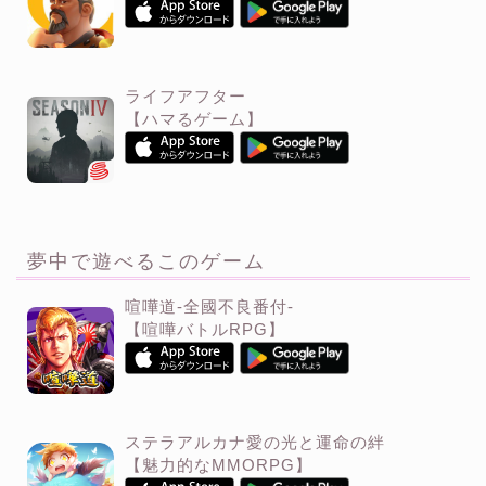
ライフアフター
【ハマるゲーム】
夢中で遊べるこのゲーム
喧嘩道-全國不良番付-
【喧嘩バトルRPG】
ステラアルカナ愛の光と運命の絆
【魅力的なMMORPG】