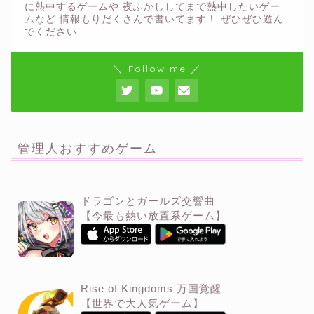
に熱中するゲームや 夜ふかししてまで熱中したいゲー
ムなど 情報もりだくさんで書いてます！ ぜひぜひ遊ん
でください
＼ Follow me ／
管理人おすすめゲーム
ドラゴンとガールズ交響曲
【今最も熱い放置系ゲーム】
Rise of Kingdoms 万国覚醒
【世界で大人気ゲーム】