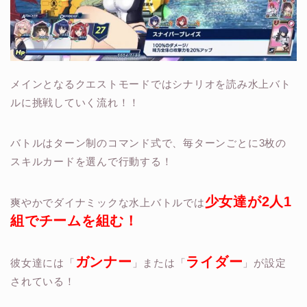
メインとなるクエストモードではシナリオを読み
水上バト
ル
に挑戦していく流れ！！
バトルは
ターン制のコマンド式で
、毎ターンごとに3枚の
スキルカードを選んで行動する！
少女達が2人1
爽やかでダイナミックな水上バトルでは
組でチームを組む！
ガンナー
ライダー
彼女達には「
」または「
」が設定
されている！