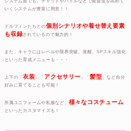
システム面でも、チャットやバトルなどで
親愛度
を高めて
いくシステムが豊富に用意！！
個別シナリオや着せ替え
要素
ドルフィンたちとの
も収録
されているので魅力的！
また、キャラには
レベルや限界突破、覚醒、SPスキル強化
といった育成メニューも・・・
衣装
アクセサリー
髪型
上下の「
」「
」「
」など
自分
好みに育てることも可能！
様々なコスチューム
所属ユニフォームや私服など、
といったカスタマイズも！