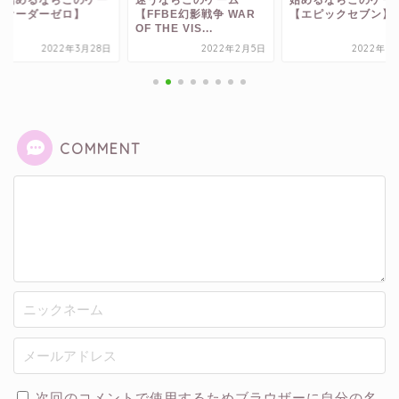
【FFBE幻影戦争 WAR
【エピックセブン】
【剣と魔法のログ
OF THE VIS...
いにしえの女神
2022年2月5日
2022年3月14日
202
COMMENT
次回のコメントで使用するためブラウザーに自分の名