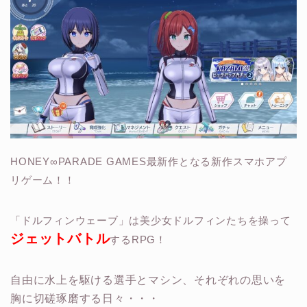
HONEY∞PARADE GAMES最新作となる
新作スマホアプ
リゲーム！！
「ドルフィンウェーブ」は
美少女ドルフィン
たちを操って
ジェットバトル
するRPG！
自由に水上を駆ける選手とマシン、それぞれの思いを
胸に切磋琢磨する日々・・・