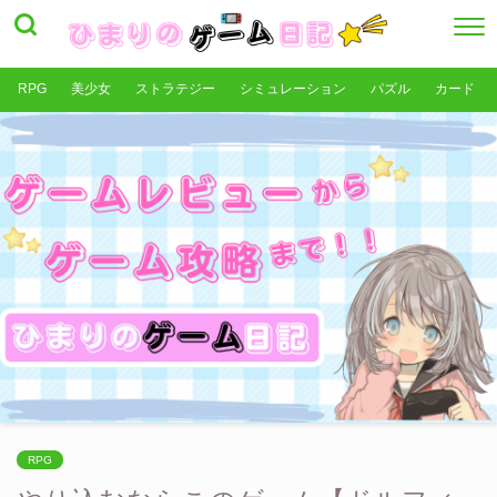
RPG
美少女
ストラテジー
シミュレーション
パズル
カード
RPG