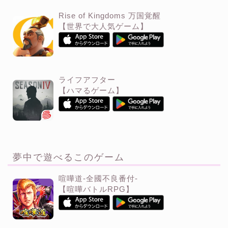
Rise of Kingdoms 万国覚醒
【世界で大人気ゲーム】
ライフアフター
【ハマるゲーム】
夢中で遊べるこのゲーム
喧嘩道-全國不良番付-
【喧嘩バトルRPG】