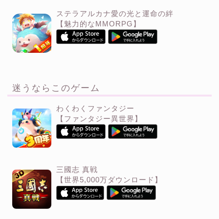
ステラアルカナ愛の光と運命の絆
【魅力的なMMORPG】
迷うならこのゲーム
わくわくファンタジー
【ファンタジー異世界】
三國志 真戦
【世界5,000万ダウンロード】