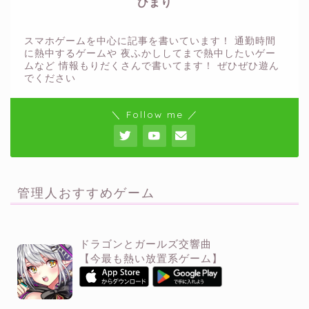
ひまり
スマホゲームを中心に記事を書いています！ 通勤時間
に熱中するゲームや 夜ふかししてまで熱中したいゲー
ムなど 情報もりだくさんで書いてます！ ぜひぜひ遊ん
でください
＼ Follow me ／
管理人おすすめゲーム
ドラゴンとガールズ交響曲
【今最も熱い放置系ゲーム】