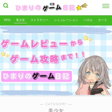
RPG
美少女
ストラテジー
シミュレーション
パズル
カード
― CATEGORY ―
美少女