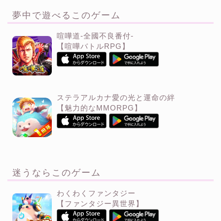
夢中で遊べるこのゲーム
喧嘩道-全國不良番付-
【喧嘩バトルRPG】
ステラアルカナ愛の光と運命の絆
【魅力的なMMORPG】
迷うならこのゲーム
わくわくファンタジー
【ファンタジー異世界】