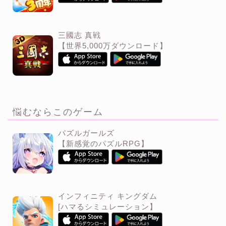
三國志 真戦
【世界5,000万ダウンロード】
悩むならこのゲーム
パズルガールズ
【新感覚のパズルRPG】
インフィニティ キングダム
[ハマるシミュレーション】