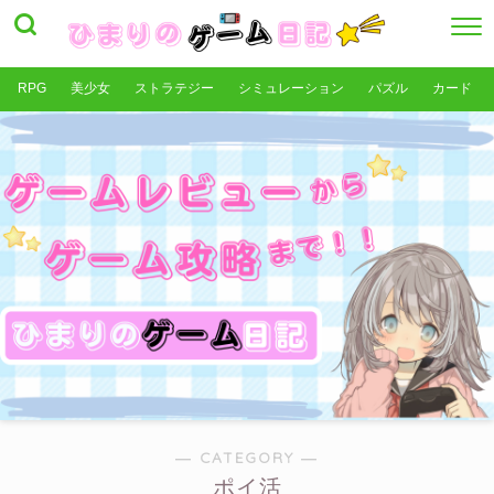
RPG
美少女
ストラテジー
シミュレーション
パズル
カード
― CATEGORY ―
ポイ活