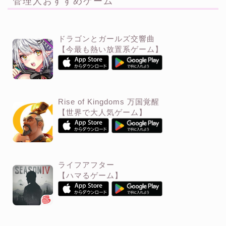
管理人おすすめゲーム
ドラゴンとガールズ交響曲
【今最も熱い放置系ゲーム】
Rise of Kingdoms 万国覚醒
【世界で大人気ゲーム】
ライフアフター
【ハマるゲーム】